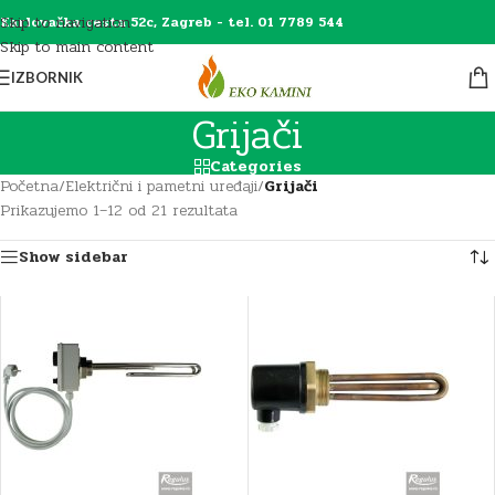
Skip to navigation
Karlovačka cesta 52c, Zagreb - tel. 01 7789 544
Skip to main content
IZBORNIK
Grijači
Categories
Početna
/
Električni i pametni uređaji
/
Grijači
Prikazujemo 1–12 od 21 rezultata
Show sidebar