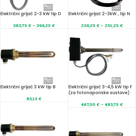
Električni grijač 2-3 kW tip D
Električni grijač 2-3kW , tip N
383,75
€
–
396,25
€
236,25
€
–
251,25
€
Električni grijač 3 kW tip B
Električni grijač 3-4,5 kW tip F
(za fotonaponske sustave)
83,13
€
467,50
€
–
483,75
€