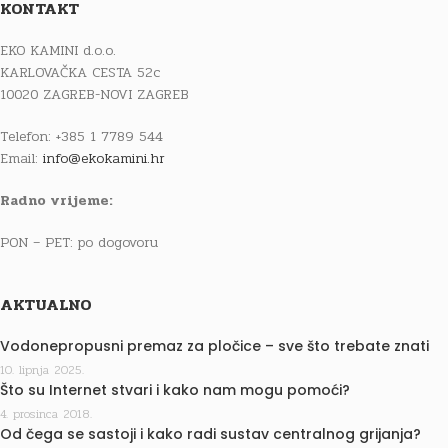
KONTAKT
EKO KAMINI d.o.o.
KARLOVAČKA CESTA 52c
10020 ZAGREB-NOVI ZAGREB
Telefon: +385 1 7789 544
Email:
info@ekokamini.hr
Radno vrijeme:
PON – PET: po dogovoru
AKTUALNO
Vodonepropusni premaz za pločice – sve što trebate znati
10. lipnja 2025.
Što su Internet stvari i kako nam mogu pomoći?
4. prosinca 2018.
Od čega se sastoji i kako radi sustav centralnog grijanja?