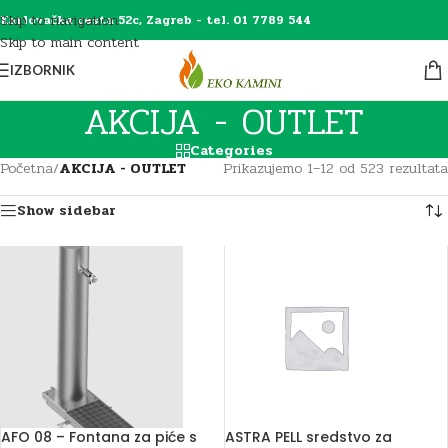
Skip to navigation
Karlovačka cesta 52c, Zagreb - tel. 01 7789 544
Skip to main content
IZBORNIK
AKCIJA - OUTLET
Categories
Početna
/
AKCIJA - OUTLET
Prikazujemo 1–12 od 523 rezultata
Show sidebar
AFO 08 – Fontana za piće s
ASTRA PELL sredstvo za