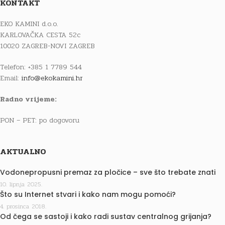
KONTAKT
EKO KAMINI d.o.o.
KARLOVAČKA CESTA 52c
10020 ZAGREB-NOVI ZAGREB
Telefon: +385 1 7789 544
Email:
info@ekokamini.hr
Radno vrijeme:
PON – PET: po dogovoru
AKTUALNO
Vodonepropusni premaz za pločice – sve što trebate znati
10. lipnja 2025.
Što su Internet stvari i kako nam mogu pomoći?
4. prosinca 2018.
Od čega se sastoji i kako radi sustav centralnog grijanja?