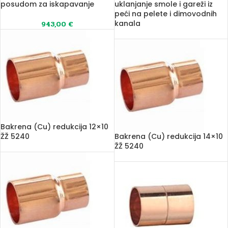
posudom za iskapavanje
uklanjanje smole i gareži iz
peći na pelete i dimovodnih
kanala
943,00
€
Bakrena (Cu) redukcija 12×10
ŽŽ 5240
Bakrena (Cu) redukcija 14×10
ŽŽ 5240