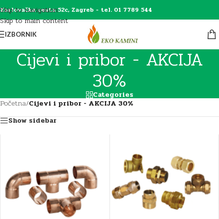
Skip to navigation
Karlovačka cesta 52c, Zagreb - tel. 01 7789 544
Skip to main content
IZBORNIK
Cijevi i pribor - AKCIJA
30%
Categories
Početna
/
Cijevi i pribor - AKCIJA 30%
Show sidebar