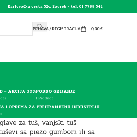
Karlovačka cesta 52c, Zagreb - tel. 01 7789 544
PRIJAVA / REGISTRACIJA
0,00
€
D – AKCIJA 30%
PODNO GRIJANJE
ucts
1 Product
A I OPREMA ZA PREHRAMBENU INDUSTRIJU
s
lave za tuš, vanjski tuš
 tuševi sa piezo gumbom ili sa