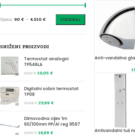
Cijena:
90 €
—
4.510 €
FILTRIRAJ
SNIŽENI PROIZVODI
Anti-vandalna gla
Termostat analogni
TP546LA
1
10,05
€
14,35
€
Digitalni sobni termostat
TP08
23,69
€
33,84
€
Dimovodna cijev 1m
60/100mm PP/Al reg 9597
Antivandalni tuš 
16,69
€
23,85
€