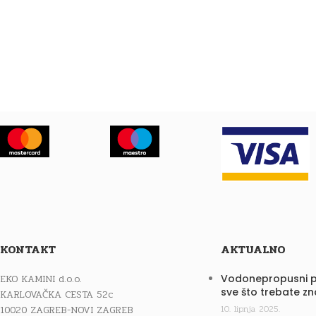
KONTAKT
AKTUALNO
EKO KAMINI d.o.o.
Vodonepropusni p
sve što trebate zn
KARLOVAČKA CESTA 52c
10020 ZAGREB-NOVI ZAGREB
10. lipnja 2025.