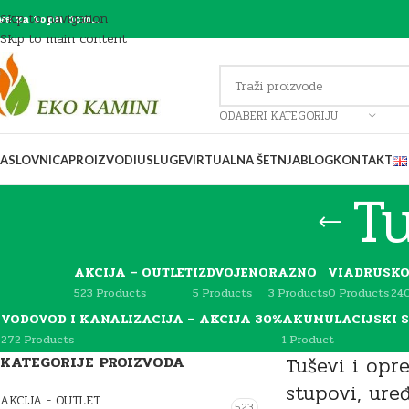
Skip to navigation
ve za topli dom…
Skip to main content
ODABERI KATEGORIJU
ASLOVNICA
PROIZVODI
USLUGE
VIRTUALNA ŠETNJA
BLOG
KONTAKT
T
AKCIJA – OUTLET
IZDVOJENO
RAZNO
VIADRUS
KO
523 Products
5 Products
3 Products
0 Products
24
VODOVOD I KANALIZACIJA – AKCIJA 30%
AKUMULACIJSKI S
272 Products
1 Product
KATEGORIJE PROIZVODA
Tuševi i opr
stupovi, uređ
AKCIJA - OUTLET
523