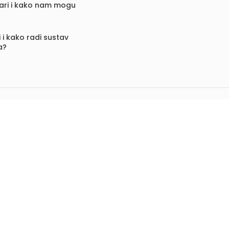
vari i kako nam mogu
 i kako radi sustav
a?