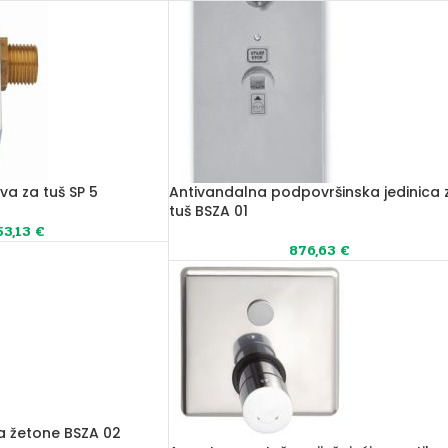
va za tuš SP 5
Antivandalna podpovršinska jedinica 
tuš BSZA 01
53,13
€
876,63
€
na žetone BSZA 02