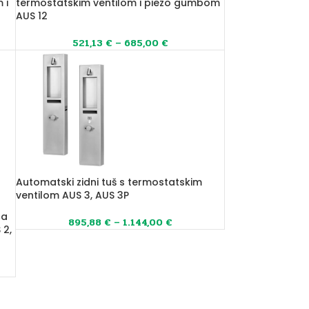
 i
termostatskim ventilom i piezo gumbom
AUS 12
521,13
€
–
685,00
€
Automatski zidni tuš s termostatskim
ventilom AUS 3, AUS 3P
ca
895,88
€
–
1.144,00
€
 2,