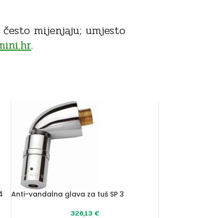
e često mijenjaju; umjesto
ini.hr
.
4
Anti-vandalna glava za tuš SP 3
326,13
€