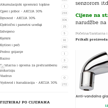
senzorom itd
Akumulacijski spremnici topline
1
Cijevi i pribor - AKCIJA 30%
233
Cijene na s
Dimovod - AKCIJA 30%
104
narudžbe na 
Električni i pametni uređaji
25
Izdvojeno
Početna
/
Sanitarna i
5
Kamini
Prikaži proizvod
91
Kotlovi i peći
240
Podno grijanje
1
Razno
3
Sanitarna i oprema za prehrambenu
290
industriju
Viadrus
0
Vodovod i kanalizacija - AKCIJA 30%
272
Anti-vandalna gla
FILTRIRAJ PO CIJENAMA
1