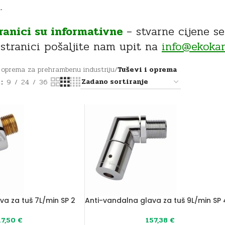
.
tranici su informativne
– stvarne cijene s
stranici pošaljite nam upit na
info@ekokam
 oprema za prehrambenu industriju
/
Tuševi i oprema
a
9
24
36
va za tuš 7L/min SP 2
Anti-vandalna glava za tuš 9L/min SP 
17,50
€
157,38
€