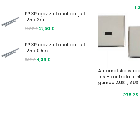
1.
PP 3P cijev za kanalizaciju fi
125 x 2m
11,50
€
14,37
€
PP 3P cijev za kanalizaciju fi
125 x 0,5m
4,09
€
5,12
€
Automatska ispodp
tuš – kontrola pre
gumba AUS 1, AUS 
275,25