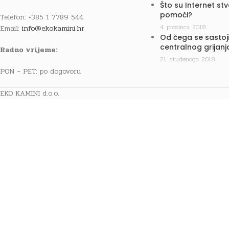
Što su Internet st
pomoći?
Telefon: +385 1 7789 544
4. prosinca 2018.
Email:
info@ekokamini.hr
Od čega se sastoji
centralnog grijanj
Radno vrijeme:
21. studenoga 2018.
PON – PET: po dogovoru
EKO KAMINI d.o.o.