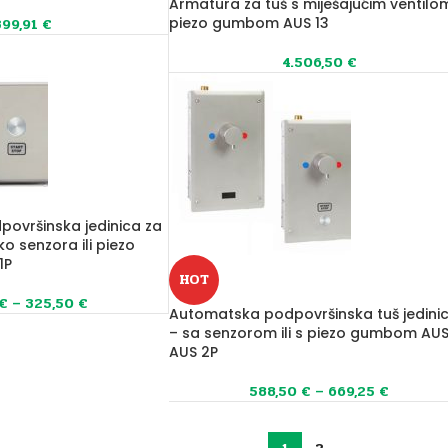
Armatura za tuš s miješajućim ventilom
piezo gumbom AUS 13
399,91
€
4.506,50
€
ovršinska jedinica za
ko senzora ili piezo
1P
HOT
€
–
325,50
€
Automatska podpovršinska tuš jedini
– sa senzorom ili s piezo gumbom AUS
AUS 2P
588,50
€
–
669,25
€