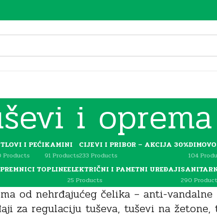
uševi i oprema
TLOVI I PEĆI
KAMINI
CIJEVI I PRIBOR – AKCIJA 30%
DIMOVO
0 Products
91 Products
233 Products
104 Prod
PREMNICI TOPLINE
ELEKTRIČNI I PAMETNI UREĐAJI
SANITARN
25 Products
290 Product
ema od nehrđajućeg čelika – anti-vandalne g
aji za regulaciju tuševa, tuševi na žetone,