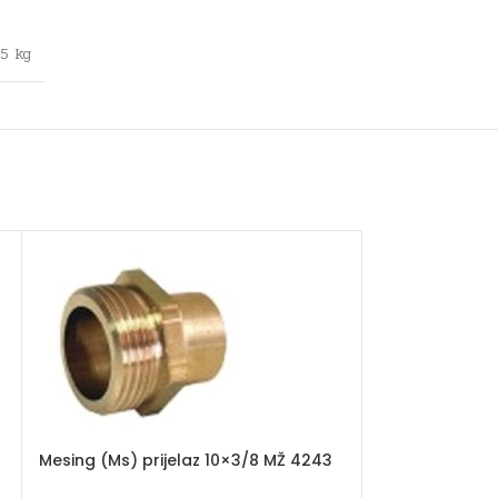
,5 kg
Mesing (Ms) prijelaz 10×3/8 MŽ 4243
Mesing (Ms) pr