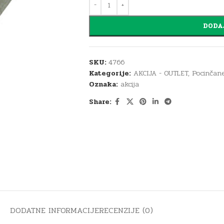
DODA
SKU:
4766
Kategorije:
AKCIJA - OUTLET
,
Pocinčane 
Oznaka:
akcija
Share:
DODATNE INFORMACIJE
RECENZIJE (0)