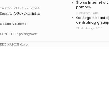
Što su Internet st
pomoći?
Telefon: +385 1 7789 544
4. prosinca 2018.
Email:
info@ekokamini.hr
Od čega se sastoji
centralnog grijanj
Radno vrijeme:
21. studenoga 2018.
PON – PET: po dogovoru
EKO KAMINI d.o.o.