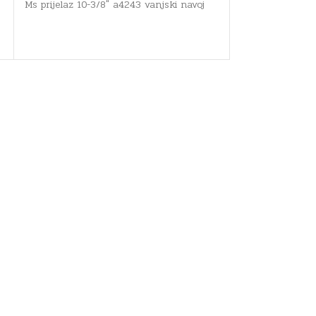
Ms prijelaz 10-3/8" a4243 vanjski navoj
Ms prijelaz 12-1