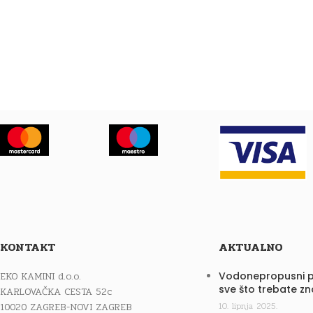
KONTAKT
AKTUALNO
EKO KAMINI d.o.o.
Vodonepropusni p
sve što trebate zn
KARLOVAČKA CESTA 52c
10020 ZAGREB-NOVI ZAGREB
10. lipnja 2025.