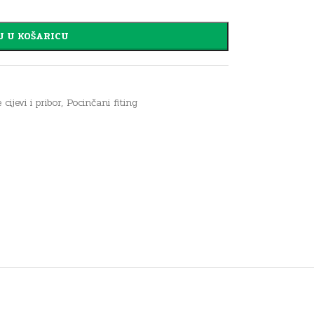
J U KOŠARICU
cijevi i pribor
,
Pocinčani fiting