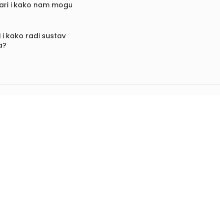
vari i kako nam mogu
 i kako radi sustav
a?