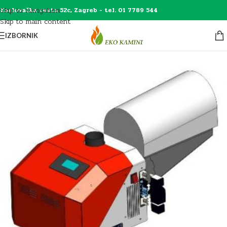
Skip to navigation
Karlovačka cesta 52c, Zagreb - tel. 01 7789 544
Skip to main content
IZBORNIK