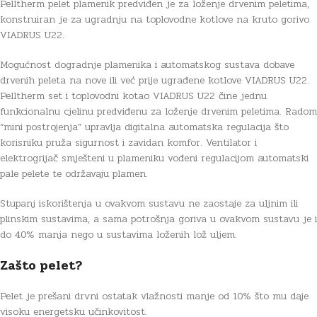
Pelltherm pelet plamenik predviđen je za loženje drvenim peletima,
konstruiran je za ugradnju na toplovodne kotlove na kruto gorivo
VIADRUS U22.
Mogućnost dogradnje plamenika i automatskog sustava dobave
drvenih peleta na nove ili već prije ugrađene kotlove VIADRUS U22.
Pelltherm set i toplovodni kotao VIADRUS U22 čine jednu
funkcionalnu cjelinu predviđenu za loženje drvenim peletima. Radom
“mini postrojenja” upravlja digitalna automatska regulacija što
korisniku pruža sigurnost i zavidan komfor. Ventilator i
elektrogrijač smješteni u plameniku vođeni regulacijom automatski
pale pelete te održavaju plamen.
Stupanj iskorištenja u ovakvom sustavu ne zaostaje za uljnim ili
plinskim sustavima, a sama potrošnja goriva u ovakvom sustavu je i
do 40% manja nego u sustavima loženih lož uljem.
Zašto pelet?
Pelet je prešani drvni ostatak vlažnosti manje od 10% što mu daje
visoku energetsku učinkovitost.