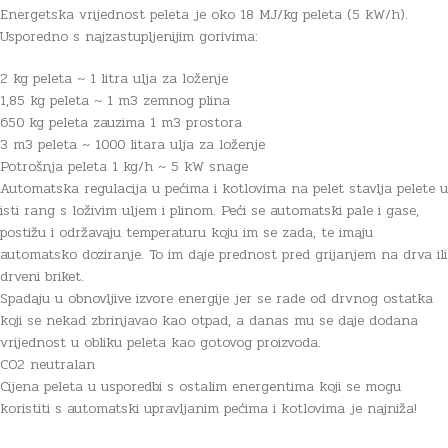
Energetska vrijednost peleta je oko 18 MJ/kg peleta (5 kW/h).
Usporedno s najzastupljenijim gorivima:
2 kg peleta ~ 1 litra ulja za loženje
1,85 kg peleta ~ 1 m3 zemnog plina
650 kg peleta zauzima 1 m3 prostora
3 m3 peleta ~ 1000 litara ulja za loženje
Potrošnja peleta 1 kg/h ~ 5 kW snage
Automatska regulacija u pećima i kotlovima na pelet stavlja pelete u
isti rang s loživim uljem i plinom. Peći se automatski pale i gase,
postižu i održavaju temperaturu koju im se zada, te imaju
automatsko doziranje. To im daje prednost pred grijanjem na drva ili
drveni briket.
Spadaju u obnovljive izvore energije jer se rade od drvnog ostatka
koji se nekad zbrinjavao kao otpad, a danas mu se daje dodana
vrijednost u obliku peleta kao gotovog proizvoda.
CO2 neutralan
Cijena peleta u usporedbi s ostalim energentima koji se mogu
koristiti s automatski upravljanim pećima i kotlovima je najniža!