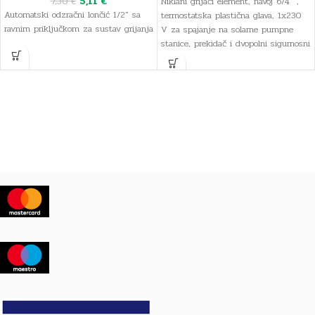
5,11
€
7,30
€
Niklani grijači element, navoj 6/4" ,
Automatski odzračni lončić 1/2" sa
termostatska plastična glava, 1x230
ravnim priključkom za sustav grijanja
V za spajanje na solarne pumpne
stanice, prekidač i dvopolni sigurnosni
graničnik temperature, 5m jednofazni
trožilni kabel napajanja s konektorom,
niklani grijači element namijenjen za
grijanje radijatorske i sanitarne vode.
Tehnički list [PDF]