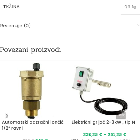
TEŽINA
0,6 kg
Recenzije (0)
Povezani proizvodi
Automatski odzračni lončić
Električni grijač 2-3kW , tip N
1/2″ ravni
236,25
€
–
251,25
€