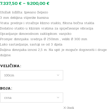
7.337,50
€
–
9.200,00
€
Uložak ložišta: lijevano željezo
3 mm debljina stijenke kamina
Vrata: prednje i stražnje klizno staklo, fiksna bočna stakla
Dodatno staklo u kliznim vratima za sprječavanje vibracija
Upravljanje dimovodnom zaklopkom: vanjsko
Promjer dimnjaka: srednja Ø 250mm , veliki Ø 300 mm
Lako sastavljanje, sastoji se od 3 dijela
Duljina dimnjaka iznosi 2,5 m. Na upit je moguće dogovoriti i druge
duljine.
VELIČINA
BOJA
Obriši