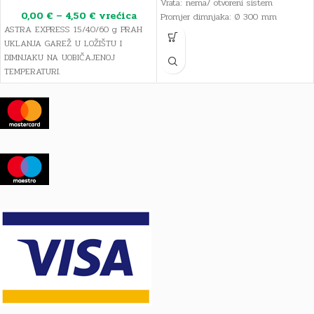
Vrata: nema/ otvoreni sistem
0,00
€
–
4,50
€
vrećica
Promjer dimnjaka: Ø 300 mm
ASTRA EXPRESS 15/40/60 g PRAH
Upravljanje dimovodnom zaklopkom:
UKLANJA GAREŽ U LOŽIŠTU I
vanjsko
DIMNJAKU NA UOBIČAJENOJ
Duljina dimnjaka iznosi 2,5 m. Na
TEMPERATURI.
upit je moguće dogovoriti i druge
duljine.
Cijena se odnosi na
jednu vrećicu
praha.