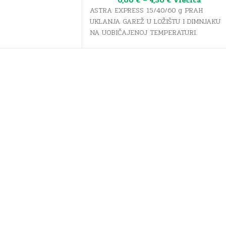
0,00
€
–
4,50
€
vrećica
ASTRA EXPRESS 15/40/60 g PRAH
UKLANJA GAREŽ U LOŽIŠTU I DIMNJAKU
NA UOBIČAJENOJ TEMPERATURI.
Cijena se odnosi na
jednu vrećicu
praha.