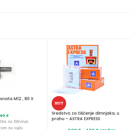
snata M12 , 80 X
HOT
Sredstvo za čišćenje dimnjaka, u
,49
€
prahu – ASTRA EXPRESS
tka za čišćenje
com za sajlu.