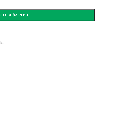
J U KOŠARICU
aka