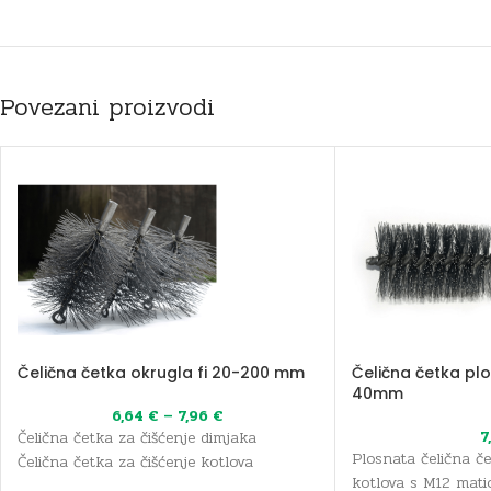
Povezani proizvodi
Čelična četka okrugla fi 20-200 mm
Čelična četka plo
40mm
6,64
€
–
7,96
€
7
Čelična četka za čišćenje dimjaka
Plosnata čelična če
Čelična četka za čišćenje kotlova
kotlova s M12 mati