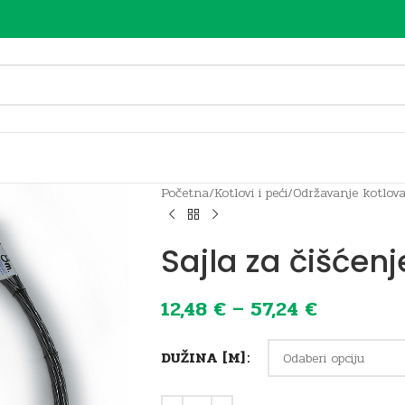
Početna
/
Kotlovi i peći
/
Održavanje kotlova
Sajla za čišćen
12,48
€
–
57,24
€
DUŽINA [M]