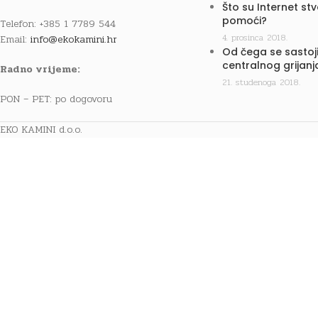
Što su Internet st
pomoći?
Telefon: +385 1 7789 544
4. prosinca 2018.
Email:
info@ekokamini.hr
Od čega se sastoji
centralnog grijanj
Radno vrijeme:
21. studenoga 2018.
PON – PET: po dogovoru
EKO KAMINI d.o.o.