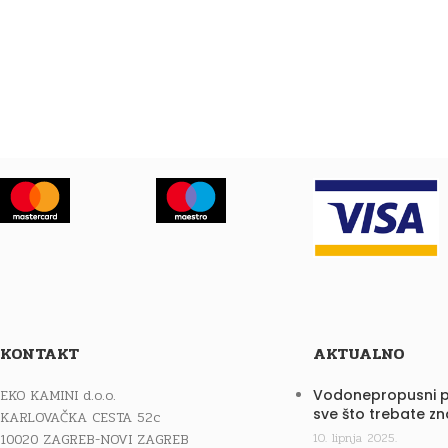
KONTAKT
AKTUALNO
EKO KAMINI d.o.o.
Vodonepropusni p
sve što trebate zn
KARLOVAČKA CESTA 52c
10020 ZAGREB-NOVI ZAGREB
10. lipnja 2025.