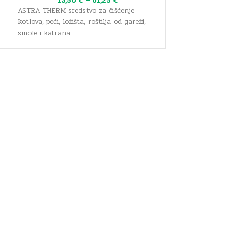
13,50
€
–
61,25
€
ASTRA THERM sredstvo za čišćenje
kotlova, peći, ložišta, roštilja od gareži,
smole i katrana
Pakiranje: PE boca s raspršivačem, 1 litra
Trenutačno je dostupno