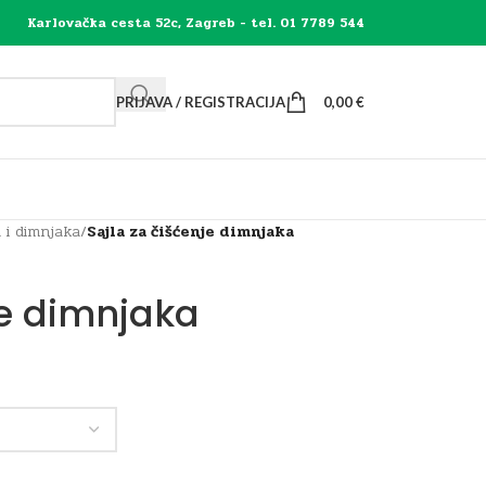
Karlovačka cesta 52c, Zagreb - tel. 01 7789 544
PRIJAVA / REGISTRACIJA
0,00
€
 i dimnjaka
/
Sajla za čišćenje dimnjaka
je dimnjaka