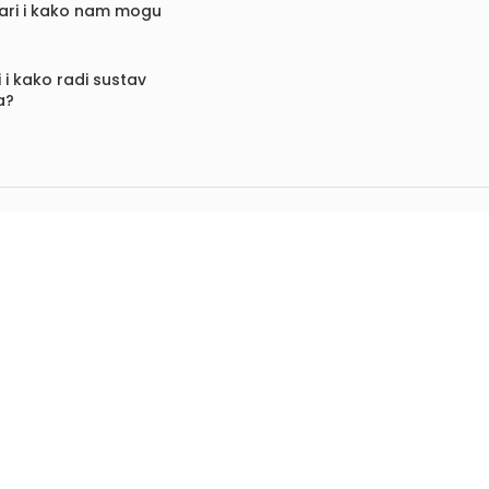
vari i kako nam mogu
 i kako radi sustav
a?