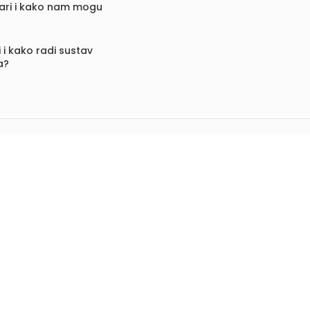
vari i kako nam mogu
 i kako radi sustav
a?