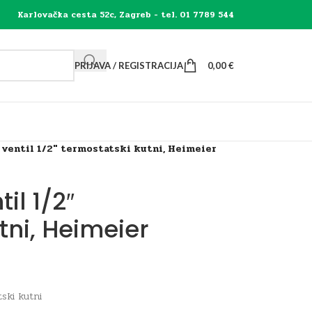
Karlovačka cesta 52c, Zagreb - tel. 01 7789 544
PRIJAVA / REGISTRACIJA
0,00
€
 ventil 1/2″ termostatski kutni, Heimeier
il 1/2″
tni, Heimeier
tski kutni