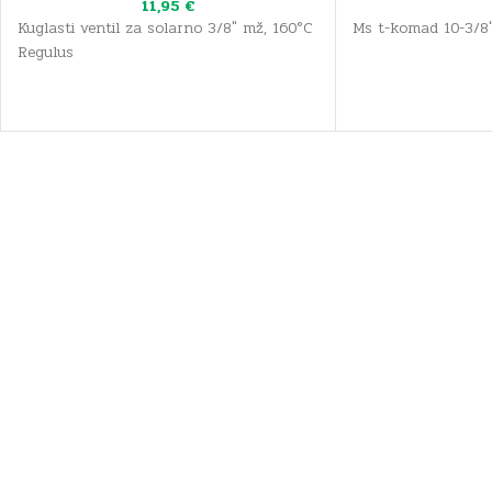
11,95
€
Kuglasti ventil za solarno 3/8" mž, 160°C
Ms t-komad 10-3/8"
Regulus