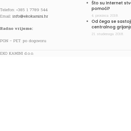
Što su Internet st
pomoći?
Telefon: +385 1 7789 544
4. prosinca 2018.
Email:
info@ekokamini.hr
Od čega se sastoji
centralnog grijanj
Radno vrijeme:
21. studenoga 2018.
PON – PET: po dogovoru
EKO KAMINI d.o.o.