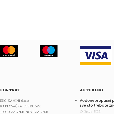
KONTAKT
AKTUALNO
EKO KAMINI d.o.o.
Vodonepropusni p
sve što trebate zn
KARLOVAČKA CESTA 52c
10020 ZAGREB-NOVI ZAGREB
10. lipnja 2025.