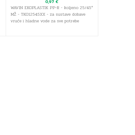
0,97
€
WAVIN EKOPLASTIK PP-R - koljeno 25/45°
WAVIN EKOPLAST
MŽ - TKO12545XX - za sustave dobave
ŽŽ - za sustave 
vruće i hladne vode za sve potrebe
vode za sve potr
sanitarne i pitke vode, kao i sustave
vode, kao i sust
grijanja