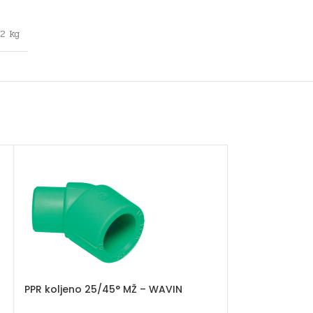
,2 kg
PPR koljeno 25/45° MŽ – WAVIN
PPR koljeno 32