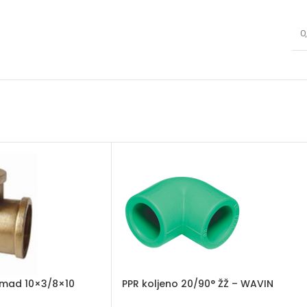
0
omad 10×3/8×10
PPR koljeno 20/90° ŽŽ – WAVIN