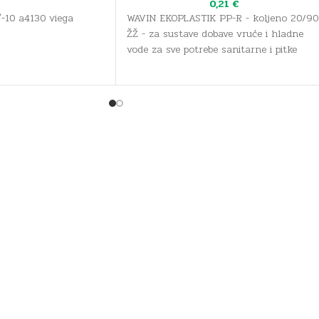
0,21
€
-10 a4130 viega
WAVIN EKOPLASTIK PP-R - koljeno 20/90
ŽŽ - za sustave dobave vruće i hladne
vode za sve potrebe sanitarne i pitke
vode, kao i sustave grijanja