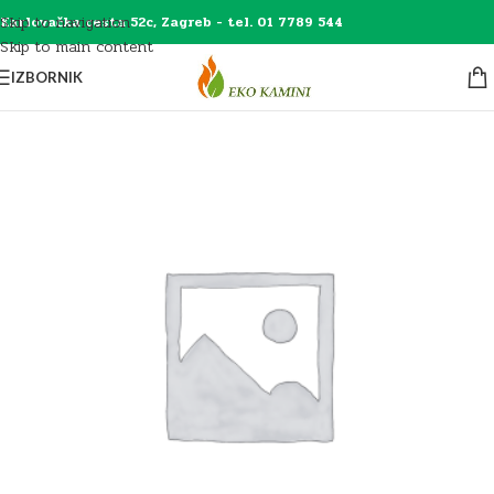
Skip to navigation
Karlovačka cesta 52c, Zagreb - tel. 01 7789 544
Skip to main content
IZBORNIK