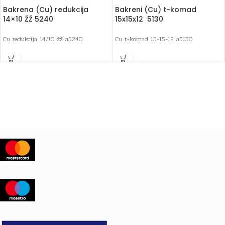
Bakrena (Cu) redukcija
Bakreni (Cu) t-komad
14×10 ŽŽ 5240
15x15x12 5130
Cu redukcija 14/10 žž a5240
Cu t-komad 15-15-12 a5130