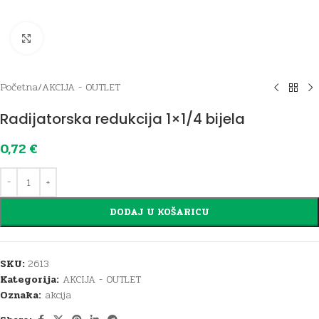
Click to enlarge
Početna
/
AKCIJA - OUTLET
Radijatorska redukcija 1×1/4 bijela
0,72
€
DODAJ U KOŠARICU
SKU:
2613
Kategorija:
AKCIJA - OUTLET
Oznaka:
akcija