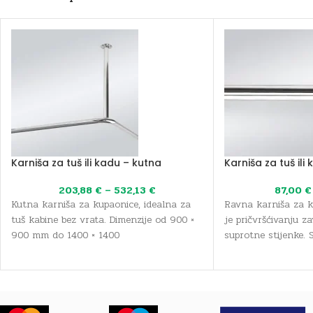
Karniša za tuš ili kadu – kutna
Karniša za tuš ili
203,88
€
–
532,13
€
87,00
€
Kutna karniša za kupaonice, idealna za
Ravna karniša za 
tuš kabine bez vrata. Dimenzije od 900 ×
je pričvršćivanju z
900 mm do 1400 × 1400
suprotne stijenke. 
od 900 mm do 150