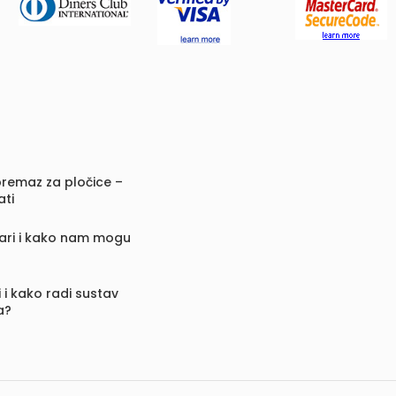
remaz za pločice –
ati
vari i kako nam mogu
 i kako radi sustav
a?