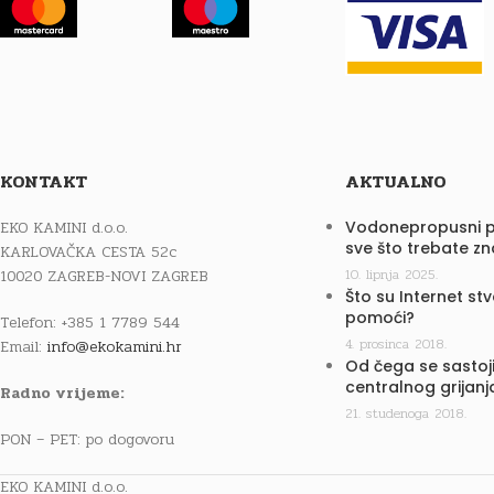
KONTAKT
AKTUALNO
EKO KAMINI d.o.o.
Vodonepropusni p
sve što trebate zn
KARLOVAČKA CESTA 52c
10020 ZAGREB-NOVI ZAGREB
10. lipnja 2025.
Što su Internet st
pomoći?
Telefon: +385 1 7789 544
4. prosinca 2018.
Email:
info@ekokamini.hr
Od čega se sastoji
centralnog grijanj
Radno vrijeme:
21. studenoga 2018.
PON – PET: po dogovoru
EKO KAMINI d.o.o.