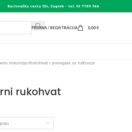
Karlovačka cesta 52c, Zagreb - tel. 01 7789 544
PRIJAVA / REGISTRACIJA
0,00
€
enu industriju
/
Rukohvati i pomagala za tuširanje
rni rukohvat