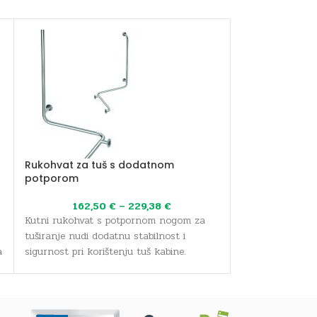
Rukohvat za tuš s dodatnom
Rukohvati za t
potporom
81,6
162,50
€
–
229,38
€
Kutni rukohvat z
Kutni rukohvat s potpornom nogom za
za sigurno i sta
tuširanje nudi dodatnu stabilnost i
kabini, osobito z
a
sigurnost pri korištenju tuš kabine.
Dizajniran za maksimalno rasterećenje