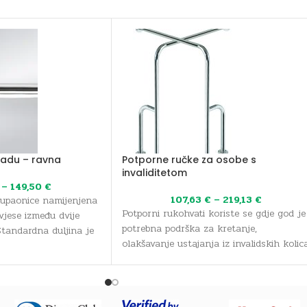
 kadu – ravna
Potporne ručke za osobe s
invaliditetom
–
149,50
€
107,63
€
–
219,13
€
kupaonice namijenjena
Potporni rukohvati koriste se gdje god je
avjese između dvije
potrebna podrška za kretanje,
Standardna duljina je
olakšavanje ustajanja iz invalidskih kolic
0
ili podrška za bilo