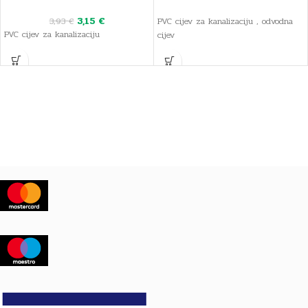
3,15
€
3,93
€
PVC cijev za kanalizaciju , odvodna
PVC cijev za kanalizaciju
cijev