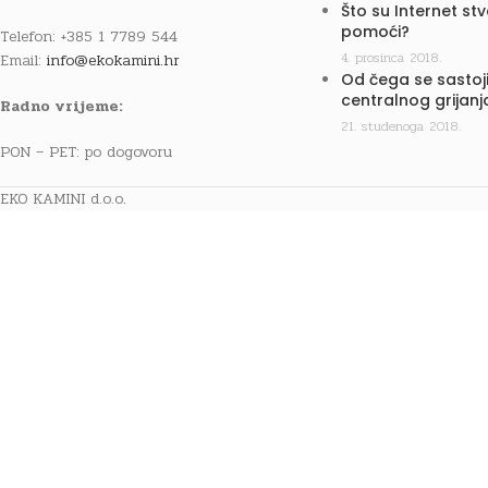
Što su Internet st
pomoći?
Telefon: +385 1 7789 544
4. prosinca 2018.
Email:
info@ekokamini.hr
Od čega se sastoji
centralnog grijanj
Radno vrijeme:
21. studenoga 2018.
PON – PET: po dogovoru
EKO KAMINI d.o.o.