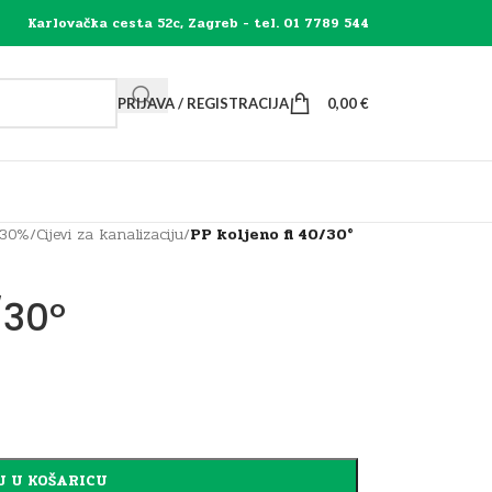
Karlovačka cesta 52c, Zagreb - tel. 01 7789 544
PRIJAVA / REGISTRACIJA
0,00
€
 30%
/
Cijevi za kanalizaciju
/
PP koljeno fi 40/30°
/30°
J U KOŠARICU