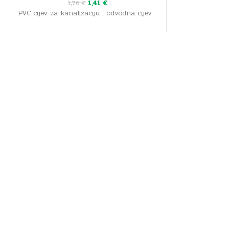
1,41
€
1,76
€
1
PVC cijev za kanalizaciju , odvodna cijev
PVC cijev za kan