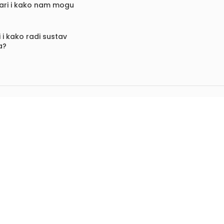
vari i kako nam mogu
 i kako radi sustav
a?