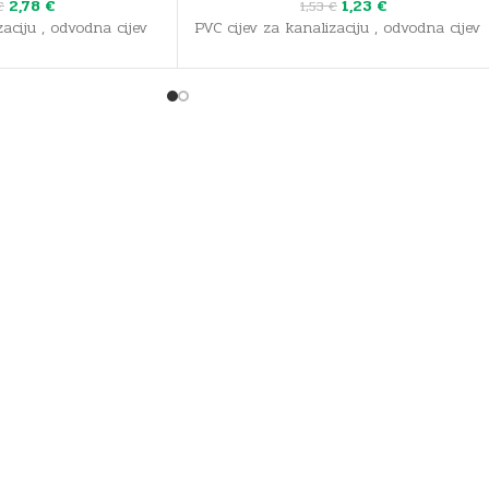
2,78
€
1,23
€
€
1,53
€
zaciju , odvodna cijev
PVC cijev za kanalizaciju , odvodna cijev