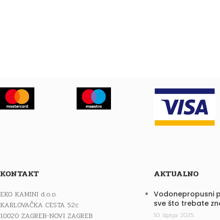
KONTAKT
AKTUALNO
EKO KAMINI d.o.o.
Vodonepropusni p
sve što trebate zn
KARLOVAČKA CESTA 52c
10020 ZAGREB-NOVI ZAGREB
10. lipnja 2025.