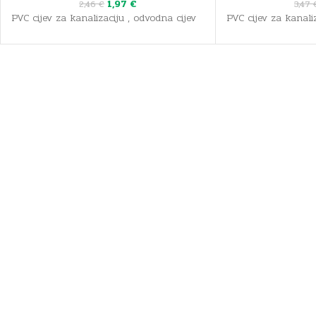
1,97
€
2,46
€
3,47
PVC cijev za kanalizaciju , odvodna cijev
PVC cijev za kanali