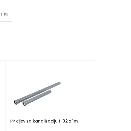
1 kg
PP cijev za kanalizaciju fi 32 x 1m
PP cijev za kana