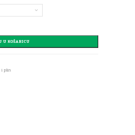
J U KOŠARICU
i plin