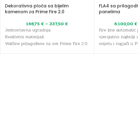
Dekorativna ploča sa bijelim
FLA4 sa prilagod
kamenom za Prime Fire 2.0
panelima
168,75
€
–
337,50
€
6.100,00
€
Jednostavna ugradnja
Fire line automatic
Kvalitetni materijali
vjerojatno najbolj
Veličine prilagođene za sve Prime Fire 2.0
svijetu i najjači u 
kamine
Zahvaljujući svom