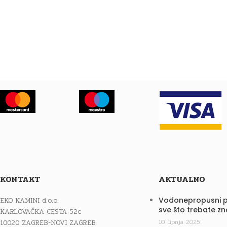
KONTAKT
AKTUALNO
EKO KAMINI d.o.o.
Vodonepropusni p
sve što trebate zn
KARLOVAČKA CESTA 52c
10020 ZAGREB-NOVI ZAGREB
10. lipnja 2025.