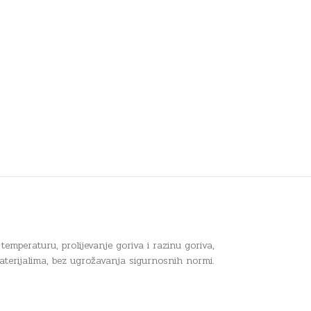
mperaturu, prolijevanje goriva i razinu goriva,
terijalima, bez ugrožavanja sigurnosnih normi.