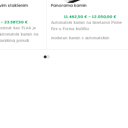
ivim staklenim
Panorama kamin
11.462,50
€
–
12.050,00
€
–
23.587,50
€
Automatski kamin na bioetanol Prime
 poznat kao FLA4 je
Fire u Forma kućištu
i automatski kamin na
moderan kamin s automatskim
Planikinoj ponudi.
doziranjem
bez mirisa / bez pepela / bez dima
intuitivna kontrola pomoću daljinskog
upravljača, aplikacije i zidnog prekidača
automatski sustav punjenja goriva
6 oblika
dužina 1219 mm
10 sati plamena
spremnik 5.5 L