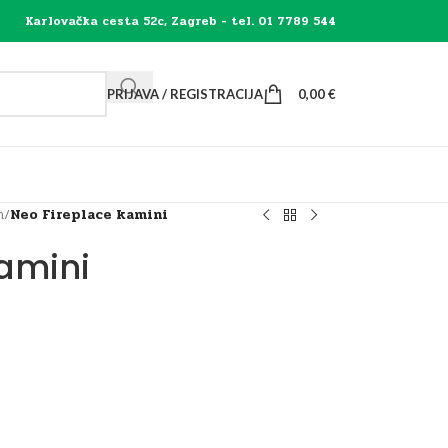
Karlovačka cesta 52c, Zagreb - tel. 01 7789 544
PRIJAVA / REGISTRACIJA
0,00
€
n
/
Neo Fireplace kamini
amini