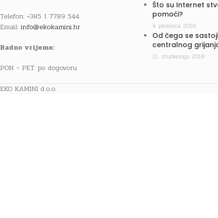
Što su Internet st
pomoći?
Telefon: +385 1 7789 544
4. prosinca 2018.
Email:
info@ekokamini.hr
Od čega se sastoji
centralnog grijanj
Radno vrijeme:
21. studenoga 2018.
PON – PET: po dogovoru
EKO KAMINI d.o.o.