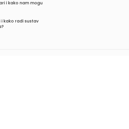
vari i kako nam mogu
 i kako radi sustav
a?