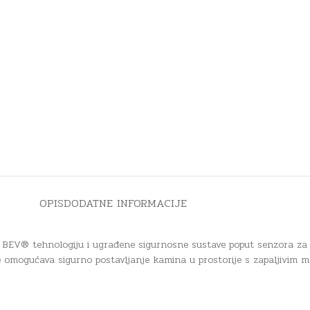
OPIS
DODATNE INFORMACIJE
i BEV® tehnologiju i ugrađene sigurnosne sustave poput senzora za te
omogućava sigurno postavljanje kamina u prostorije s zapaljivim ma