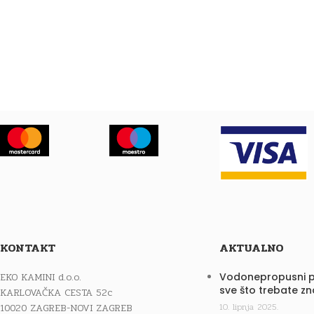
KONTAKT
AKTUALNO
EKO KAMINI d.o.o.
Vodonepropusni p
sve što trebate zn
KARLOVAČKA CESTA 52c
10020 ZAGREB-NOVI ZAGREB
10. lipnja 2025.