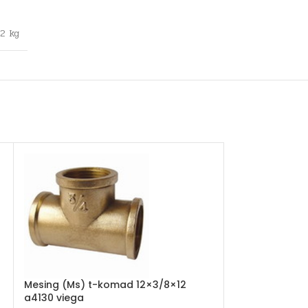
,2 kg
Mesing (Ms) t-komad 12×3/8×12
PPR koljeno 2
a4130 viega