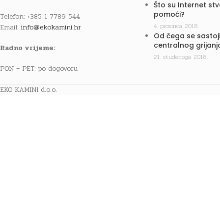
Što su Internet st
pomoći?
Telefon: +385 1 7789 544
4. prosinca 2018.
Email:
info@ekokamini.hr
Od čega se sastoji
centralnog grijanj
Radno vrijeme:
21. studenoga 2018.
PON – PET: po dogovoru
EKO KAMINI d.o.o.