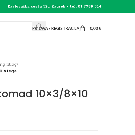
Karlovačka cesta 52c, Zagreb - tel. 01 7789 544
PRIJAVA / REGISTRACIJA
0,00
€
ng fiting
/
0 viega
-komad 10×3/8×10