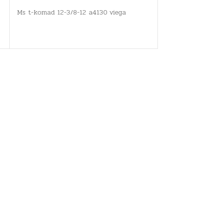
Ms t-komad 12-3/8-12 a4130 viega
WAVIN EKOPLAST
MŽ - TKO12045XX
vruće i hladne v
sanitarne i pitke
grijanja