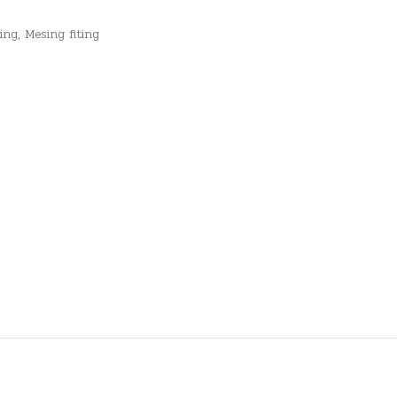
ting
,
Mesing fiting