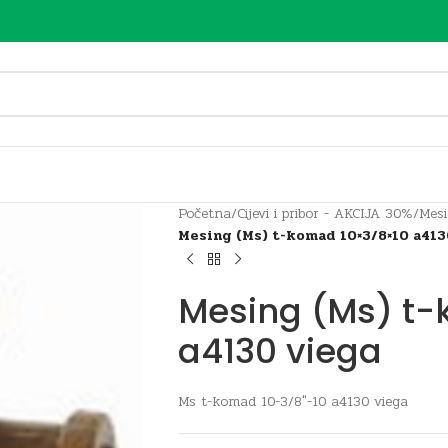
Početna
/
Cijevi i pribor - AKCIJA 30%
/
Mesi
Mesing (Ms) t-komad 10×3/8×10 a413
Mesing (Ms) t
a4130 viega
Ms t-komad 10-3/8″-10 a4130 viega