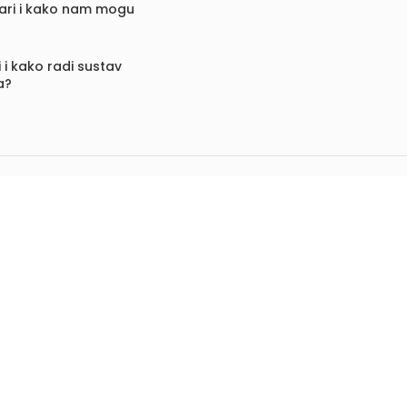
vari i kako nam mogu
 i kako radi sustav
a?