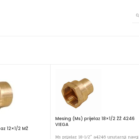
0
Mesing (Ms) prijelaz 18×1/2 ŽŽ 4246
VIEGA
laz 12×1/2 MŽ
Ms prijelaz 18-1/2" a4246 unutarnji navoj