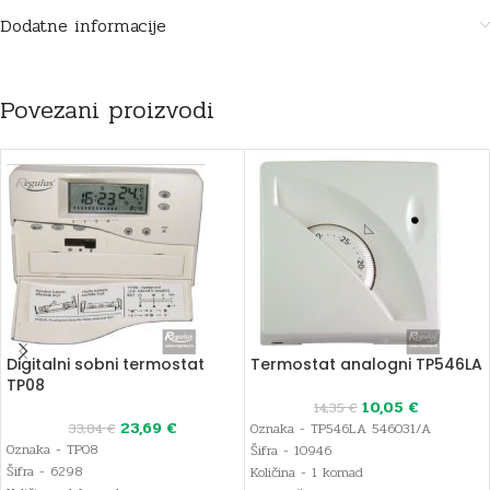
Dodatne informacije
Povezani proizvodi
Digitalni sobni termostat
Termostat analogni TP546LA
TP08
10,05
€
14,35
€
23,69
€
33,84
€
Oznaka - TP546LA 546031/A
Oznaka - TP08
Šifra - 10946
Šifra - 6298
Količina - 1 komad