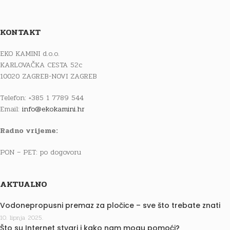
KONTAKT
EKO KAMINI d.o.o.
KARLOVAČKA CESTA 52c
10020 ZAGREB-NOVI ZAGREB
Telefon: +385 1 7789 544
Email:
info@ekokamini.hr
Radno vrijeme:
PON – PET: po dogovoru
AKTUALNO
Vodonepropusni premaz za pločice – sve što trebate znati
10. lipnja 2025.
Što su Internet stvari i kako nam mogu pomoći?