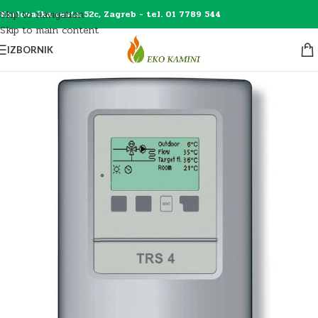
Skip to navigation
Karlovačka cesta 52c, Zagreb - tel. 01 7789 544
Skip to main content
IZBORNIK