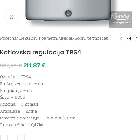
Click to enlarge
Početna
/
Električni i pametni uređaji
/
Sobni termostati
Kotlovska regulacija TRS4
211,87
€
302,68
€
Oznaka – TRS4
Za kotlove i peći – da
Za grijanje – da
Šifra – 9056
Količina – 1 komad
Ambalaža – kutija
Dimenzije pakiranja – 16 x 6 x 30 cm
Bruto težina – 0,47kg