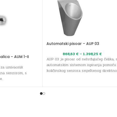
Automatski pisoar – AUP 03
868,63
€
–
1.398,25
€
lica – AUM 1-II
AUP 03 je pisoar od nehrđajućeg čelika, 
automatskim sistemom ispiranja pomoću
a za umivaonik
količinskog senzora smještenog direktno
ana senzorom, s
na sifonu.
e.