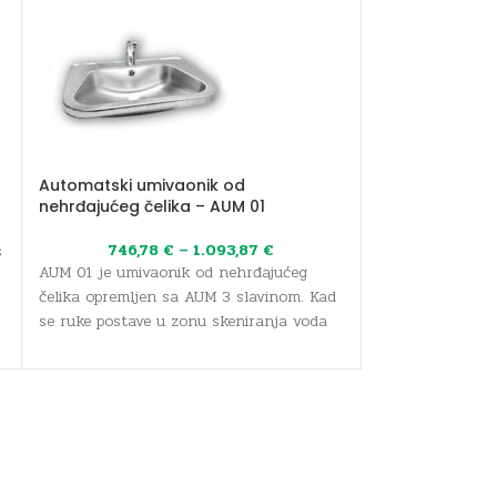
Automatski umivaonik od
Inox pisoar – 
nehrđajućeg čelika – AUM 01
837,1
746,78
€
–
1.093,87
€
s
AUP 02 je integr
AUM 01 je umivaonik od nehrđajućeg
nehrđajućeg čel
čelika opremljen sa AUM 3 slavinom. Kad
sistemom ispira
se ruke postave u zonu skeniranja voda
senzora za besk
teče automatski...