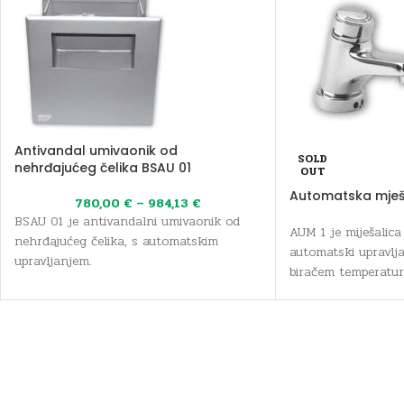
Antivandal umivaonik od
SOLD
nehrđajućeg čelika BSAU 01
OUT
Automatska mješa
780,00
€
–
984,13
€
BSAU 01 je antivandalni umivaonik od
AUM 1 je miješalic
nehrđajućeg čelika, s automatskim
automatski upravlj
upravljanjem.
biračem temperatur