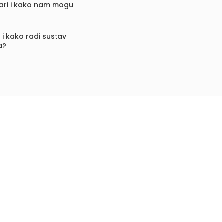
vari i kako nam mogu
 i kako radi sustav
a?