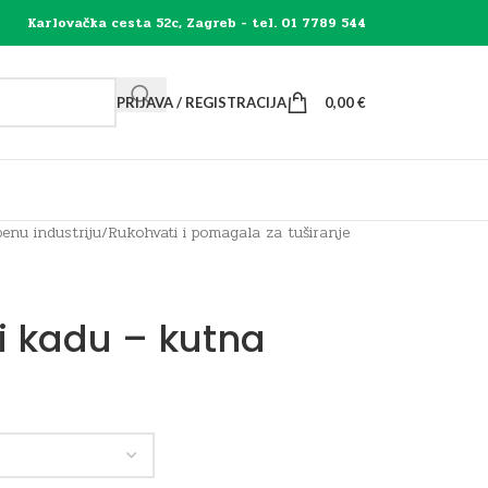
Karlovačka cesta 52c, Zagreb - tel. 01 7789 544
PRIJAVA / REGISTRACIJA
0,00
€
enu industriju
/
Rukohvati i pomagala za tuširanje
li kadu – kutna