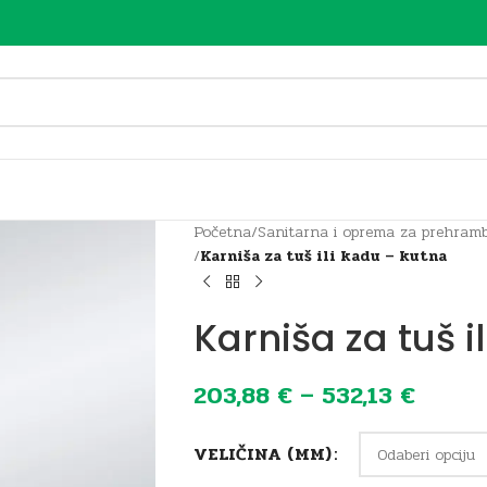
Početna
/
Sanitarna i oprema za prehramb
/
Karniša za tuš ili kadu – kutna
Karniša za tuš i
203,88
€
–
532,13
€
VELIČINA (MM)