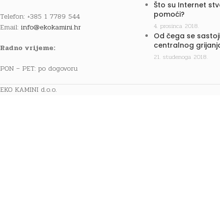
Što su Internet st
pomoći?
Telefon: +385 1 7789 544
4. prosinca 2018.
Email:
info@ekokamini.hr
Od čega se sastoji
centralnog grijanj
Radno vrijeme:
21. studenoga 2018.
PON – PET: po dogovoru
EKO KAMINI d.o.o.