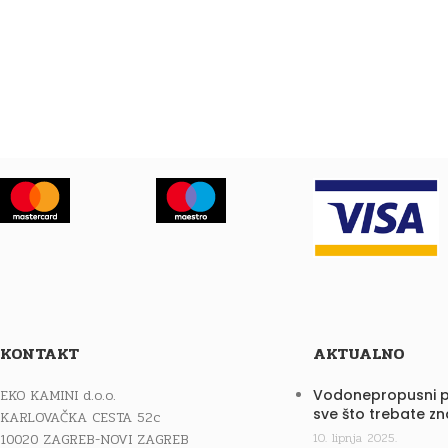
KONTAKT
AKTUALNO
EKO KAMINI d.o.o.
Vodonepropusni p
sve što trebate zn
KARLOVAČKA CESTA 52c
10020 ZAGREB-NOVI ZAGREB
10. lipnja 2025.