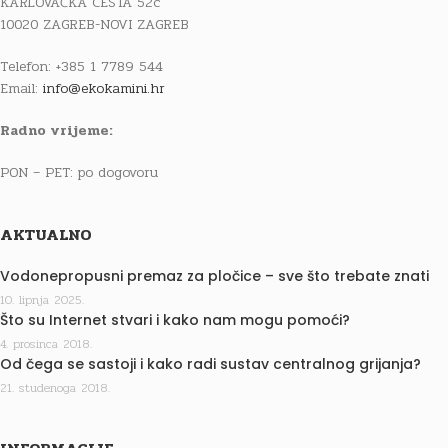
KARLOVAČKA CESTA 52c
10020 ZAGREB-NOVI ZAGREB
Telefon: +385 1 7789 544
Email:
info@ekokamini.hr
Radno vrijeme:
PON – PET: po dogovoru
AKTUALNO
Vodonepropusni premaz za pločice – sve što trebate znati
10. lipnja 2025.
Što su Internet stvari i kako nam mogu pomoći?
4. prosinca 2018.
Od čega se sastoji i kako radi sustav centralnog grijanja?
21. studenoga 2018.