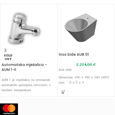
Inox bide AUB 01
SOLD
OUT
2.224,00
€
Automatska mješalica –
AUM 1-II
Inox bide
Dimenzije: 560 x 360 x 340 (480)
AUM 1 je miješalica za umivaonik
mm - D x Š x V
automatski upravljana senzorom, s
biračem temperature.
Težina: 18 kg
Nosivost: 150 kg
Promjer izlaza: 40 mm