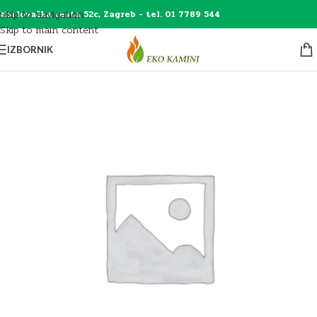
Skip to navigation
Karlovačka cesta 52c, Zagreb - tel. 01 7789 544
Skip to main content
IZBORNIK