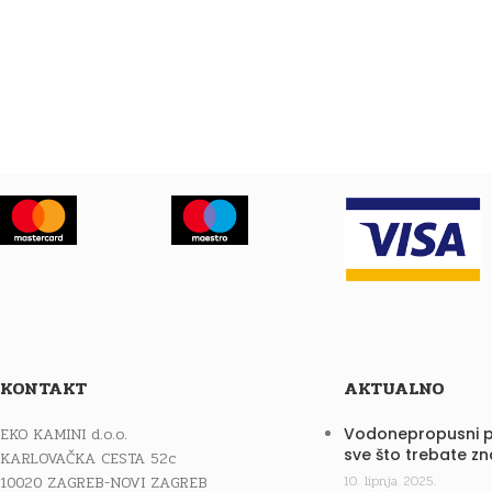
KONTAKT
AKTUALNO
EKO KAMINI d.o.o.
Vodonepropusni p
sve što trebate zn
KARLOVAČKA CESTA 52c
10020 ZAGREB-NOVI ZAGREB
10. lipnja 2025.