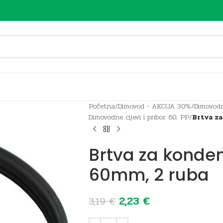
Početna
/
Dimovod - AKCIJA 30%
/
Dimovodn
Dimovodne cijevi i pribor 60; PP
/
Brtva za
Brtva za konden
60mm, 2 ruba
2,23
€
3,19
€