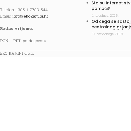
Što su Internet st
pomoći?
Telefon: +385 1 7789 544
4. prosinca 2018.
Email:
info@ekokamini.hr
Od čega se sastoji
centralnog grijanj
Radno vrijeme:
21. studenoga 2018.
PON – PET: po dogovoru
EKO KAMINI d.o.o.