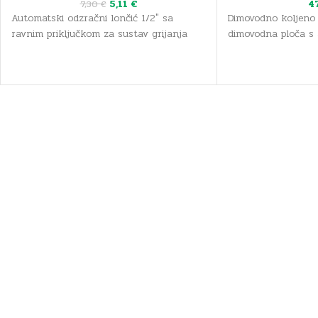
5,11
€
4
7,30
€
Automatski odzračni lončić 1/2" sa
Dimovodno koljeno
ravnim priključkom za sustav grijanja
dimovodna ploča s