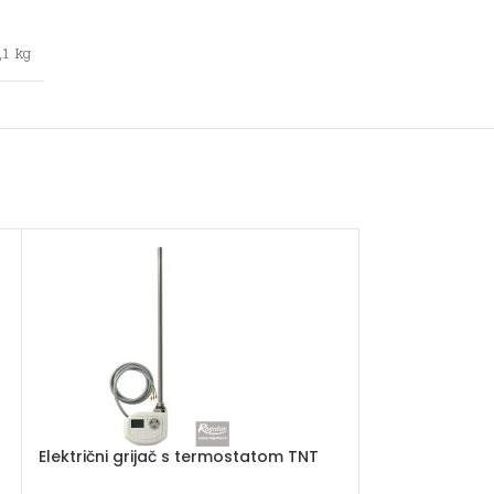
,1 kg
Električni grijač s termostatom TNT
Grijač za radi
735mm