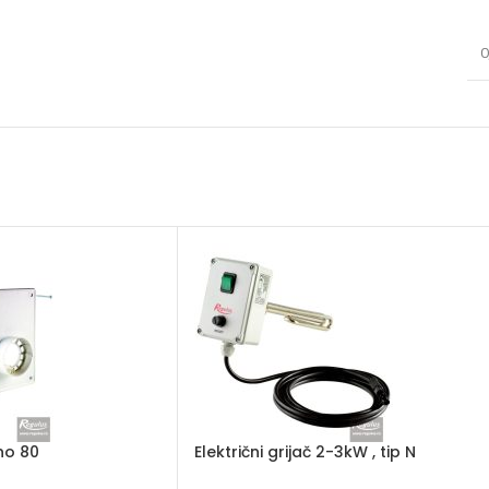
0
no 80
Električni grijač 2-3kW , tip N