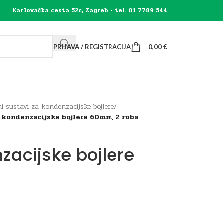
Karlovačka cesta 52c, Zagreb - tel. 01 7789 544
PRIJAVA / REGISTRACIJA
0,00
€
i sustavi za kondenzacijske bojlere
/
 kondenzacijske bojlere 60mm, 2 ruba
zacijske bojlere