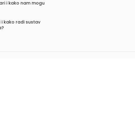
vari i kako nam mogu
 i kako radi sustav
a?