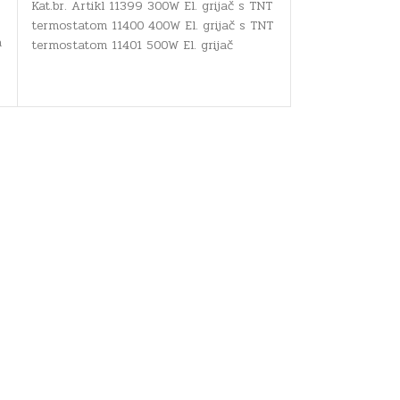
Kat.br. Artikl 11399 300W El. grijač s TNT
termostatom 11400 400W El. grijač s TNT
Inox električni 
a
termostatom 11401 500W El. grijač
radijatore i PTV
735mm
l