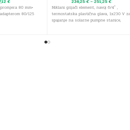
7,12
€
236,25
€
–
251,25
€
 promjera 80 mm+
Niklani grijači element, navoj 6/4" ,
 adapterom 80/125
termostatska plastična glava, 1x230 V z
spajanje na solarne pumpne stanice,
prekidač i dvopolni sigurnosni graničnik
temperature, 5m jednofazni trožilni kabe
napajanja s konektorom, niklani grijači
element namijenjen za grijanje
radijatorske i sanitarne vode.
Tehnički list [PDF]