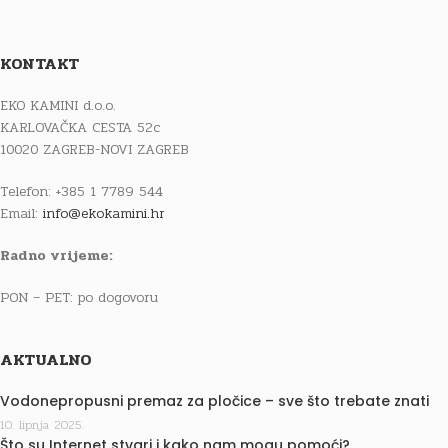
KONTAKT
EKO KAMINI d.o.o.
KARLOVAČKA CESTA 52c
10020 ZAGREB-NOVI ZAGREB
Telefon: +385 1 7789 544
Email:
info@ekokamini.hr
Radno vrijeme:
PON – PET: po dogovoru
AKTUALNO
Vodonepropusni premaz za pločice – sve što trebate znati
10. lipnja 2025.
Što su Internet stvari i kako nam mogu pomoći?