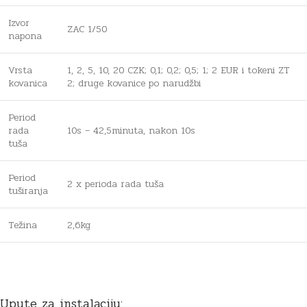
Izvor
ZAC 1/50
napona
Vrsta
1, 2, 5, 10, 20 CZK; 0,1; 0,2; 0,5; 1; 2 EUR i tokeni ZT
kovanica
2; druge kovanice po narudžbi
Period
rada
10s – 42,5minuta, nakon 10s
tuša
Period
2 x perioda rada tuša
tuširanja
Težina
2,6kg
Upute za instalaciju: