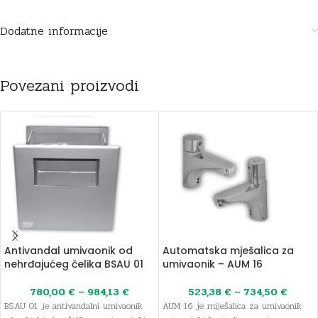
Dodatne informacije
Povezani proizvodi
Antivandal umivaonik od
Automatska mješalica za
nehrđajućeg čelika BSAU 01
umivaonik – AUM 16
780,00
€
–
984,13
€
523,38
€
–
734,50
€
BSAU 01 je antivandalni umivaonik
AUM 16 je miješalica za umivaonik