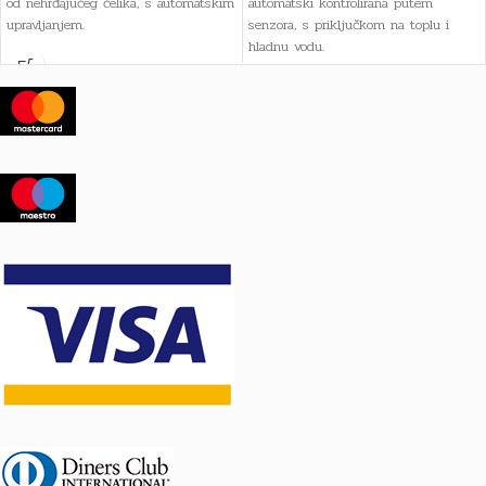
od nehrđajućeg čelika, s automatskim
automatski kontrolirana putem
upravljanjem.
senzora, s priključkom na toplu i
hladnu vodu.